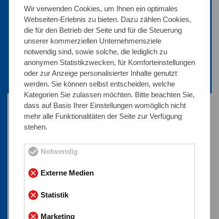
geschweißten Zustand ist der Werkstoff
Wir verwenden Cookies, um Ihnen ein optimales
resistent gegen interkristalline Korrosion, was
Webseiten-Erlebnis zu bieten. Dazu zählen Cookies,
ihn zu einem verlässlichen Material für druck-
die für den Betrieb der Seite und für die Steuerung
unserer kommerziellen Unternehmensziele
und wärmebeanspruchte
notwendig sind, sowie solche, die lediglich zu
Schweißkonstruktionen macht.
anonymen Statistikzwecken, für Komforteinstellungen
oder zur Anzeige personalisierter Inhalte genutzt
werden. Sie können selbst entscheiden, welche
Kategorien Sie zulassen möchten. Bitte beachten Sie,
dass auf Basis Ihrer Einstellungen womöglich nicht
mehr alle Funktionalitäten der Seite zur Verfügung
Ist er meerwasserbeständig?
stehen.
1.4878 ist nicht meerwasserbeständig. In
Notwendig
chloridreichen Umgebungen kann es zur Loch-
oder Spaltkorrosion kommen. Für solche
Externe Medien
Einsatzbereiche sollten Werkstoffe mit
Statistik
Molybdänzusatz (z. B. 1.4404) bevorzugt
werden.
Marketing