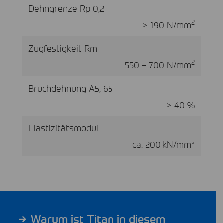
Dehngrenze Rp 0,2
2
≥ 190 N/mm
Zugfestigkeit Rm
2
550 – 700 N/mm
Bruchdehnung A5, 65
≥ 40 %
Elastizitätsmodul
ca. 200 kN/mm²
Warum ist Titan in diesem